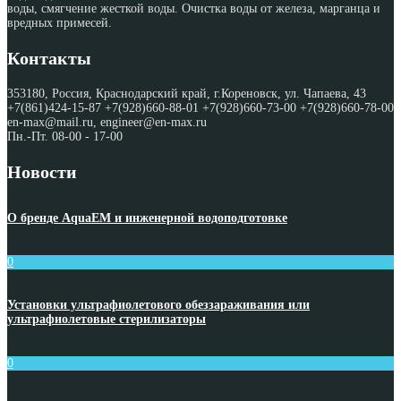
воды, смягчение жесткой воды. Очистка воды от железа, марганца и
вредных примесей.
Контакты
353180, Россия, Краснодарский край, г.Кореновск, ул. Чапаева, 43
+7(861)424-15-87 +7(928)660-88-01 +7(928)660-73-00 +7(928)660-78-00
en-max@mail.ru, engineer@en-max.ru
Пн.-Пт. 08-00 - 17-00
Новости
О бренде AquaEM и инженерной водоподготовке
0
Установки ультрафиолетового обеззараживания или
ультрафиолетовые стерилизаторы
0