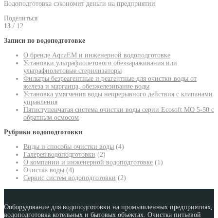
Водоподготовка сэкономит деньги на предприятии
Поделиться
13
/ 12
Записи по водоподготовке
О бренде AquaEM и инженерной водоподготовке
Установки ультрафиолетового обеззараживания или
ультрафиолетовые стерилизаторы
Фильтры безреагентные и реагентные для очистки воды от
железа и марганца, обезжелезивание воды
Установка умягчения воды непрерывного действия с клапанами
управления
Пятиступенчатая система очистки воды серии Ecosoft MO 5-50 с
обратным осмосом
Рубрики водоподготовки
Виды и способы очистки воды
(4)
Галерея водоподготовки
(2)
О компании и инженерной водоподготовке
(1)
Очистка воды
(4)
Сервис систем водоподготовки
(2)
Ооборудование для водоподготовки на промышленных предприятиях,
водоподготовка котельных и бытовых объектах. Очистка питьевой