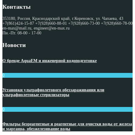
Контакты
353180, Россия, Краснодарский край, г.Кореновск, ул. Чапаева, 43
+7(861)424-15-87 +7(928)660-88-01 +7(928)660-73-00 +7(928)660-78-00
en-max@mail.ru, engineer@en-max.ru
Пн.-Пт. 08-00 - 17-00
Новости
О бренде AquaEM и инженерной водоподготовке
0
Установки ультрафиолетового обеззараживания или
ультрафиолетовые стерилизаторы
0
Фильтры безреагентные и реагентные для очистки воды от железа
и марганца, обезжелезивание воды