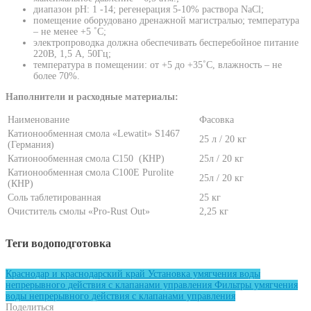
диапазон pH: 1 -14; регенерация 5-10% раствора NaCl;
помещение оборудовано дренажной магистралью; температура
– не менее +5 ˚С;
электропроводка должна обеспечивать бесперебойное питание
220В, 1,5 А, 50Гц;
температура в помещении: от +5 до +35˚С, влажность – не
более 70%.
Наполнители и расходные материалы:
Наименование
Фасовка
Катионообменная смола «Lewatit» S1467
25 л / 20 кг
(Германия)
Катионообменная смола С150 (КНР)
25л / 20 кг
Катионообменная смола С100E Purolite
25л / 20 кг
(КНР)
Соль таблетированная
25 кг
Очиститель смолы «Pro-Rust Out»
2,25 кг
Теги водоподготовка
Краснодар и краснодарский край
Установка умягчения воды
непрерывного действия с клапанами управления
Фильтры умягчения
воды непрерывного действия с клапанами управления
Поделиться