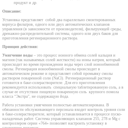
продукт и др.
Описание:
Установка представляет собой два параллельно смонтированных
корпуса фильтров, одного или двух автоматических клапанов
управления (в зависимости от производителя), фильтрующей среды,
дренажно-распределительной системы, одного или двух баков для
приготовления регенерационного раствора.
Принцип действия:
Умягчение воды
– это процесс ионного обмена солей кальция и
магния (так называемых солей жесткости) на ионы натрия, который
происходит во время прохождении воды через слой ионообменной
смолы. Регенерация ионообменной смолы происходит в
автоматическом режиме и представляет собой промывку смолы
раствором поваренной соли (NaCl). Регенерационный раствор
готовится в баке-солерастворителе. Для его приготовления
рекомендуется использовать специальную таблетированную соль, а в
случае ее отсутствии пищевую поваренную соль крупного помола
класса “Экстра”, не содержащую йода.
Работа установки умягчения полностью автоматизирована. В
обязанности обслуживающего персонала входит контроль уровня соли
в баке-солерастворителе, который устанавливается в процессе пуско-
наладочных работ. Система управляющих клапанов 255, 278 и Mg с
контроллером серии «764» позволяет настроить установку в
следующих режимах: