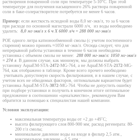
растворения поваренной соли при температуре 5-10°С. При этой
температуре для получения насыщенного 26% раствора поваренной
соли в баке-солерастворителе потребуется не менее 6 часов.
Пример:
если жесткость исходной воды 8,0 мг-экв/л, то за 6 часов
при расходе по основной магистрали 6000 л/ч, из воды необходимо
удалить:
8,0 мг-экв/л х 6 ч Х 6000 л/ч = 288 000 мг-экв/л
РОЕ одного литра катионообменной смолы (с учетом постепенного
старения) можно принять ≈1050 мг-экв/л. Отсюда следует, что для
непрерывной работы установки в течение 6 часов необходима
установка с объемом смолы не менее:
288 000 мг-экв/л:
1050 мг-экв/л
= 274 л
. В данном случае, как минимум, мы должны выбрать
установку AquaEM-STA-
2472
-MG-764, а не AquaEM-STA-
2172
-MG-
764, как отображено в таблице. Кроме всего прочего необходимо
учитывать допустимую скорость фильтрования, и в нашем случае, с
учетом всех не обходимых факторов, оптимальным вариантом будет
установка AquaEM-STA-
3072
-MG-764. Чтобы не допустить ошибку
при подборе установки и получить в конечном итоге оптимальное
предложение в соотношении «цена/качество», рекомендуем Вам
обратится за помощью к специалистам нашей компании.
Условия эксплуатации:
максимальная температура воды от +2 до +49˚С;
высота фильтрующего слоя 800-900 мм; расход регенерата: 80-
200 г/л смолы;
минимальное давление воды на входе в фильтр 2,5 атм.,
максимальное давление – 6,5 атм.;