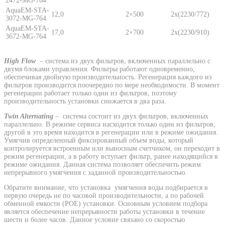
2472-MG-764
AquaEM-STA-
12,0
2×500
2x(2230/772)
3072-MG-764
AquaEM-STA-
17,0
2×700
2x(2230/910)
3672-MG-764
High Flow
– система из двух фильтров, включенных параллельно с
двумя блоками управления. Фильтры работают одновременно,
обеспечивая двойную производительность. Регенерация каждого из
фильтров производится поочередно по мере необходимости. В момент
регенерации работает только один из фильтров, поэтому
производительность установки снижается в два раза.
Twin Alternating
– система состоит из двух фильтров, включенных
параллельно. В режиме сервиса насходится только один из фильтров,
другой в это время находится в регенерации или в режиме ожидания.
Умягчив определенный фиксированный объем воды, который
контролируется встроенным или выносным счетчиком, он переходит в
режим регенерации, а в работу вступает фильтр, ранее находящийся в
режиме ожидания. Данная система позволяет обеспечить режим
непрерывного умягчения с заданной производительностью.
Обратите внимание, что установка умягчения воды подбирается в
первую очередь не по часовой производительности, а по рабочей
обменной емкости (РОЕ) установки. Основным условием подбора
является обеспечение непрерывности работы установки в течение
шести и более часов. Данное условие связано со скоростью