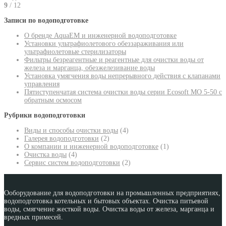
9
/ 12
Записи по водоподготовке
О бренде AquaEM и инженерной водоподготовке
Установки ультрафиолетового обеззараживания или
ультрафиолетовые стерилизаторы
Фильтры безреагентные и реагентные для очистки воды от
железа и марганца, обезжелезивание воды
Установка умягчения воды непрерывного действия с клапанами
управления
Пятиступенчатая система очистки воды серии Ecosoft MO 5-50 с
обратным осмосом
Рубрики водоподготовки
Виды и способы очистки воды
(4)
Галерея водоподготовки
(2)
О компании и инженерной водоподготовке
(1)
Очистка воды
(4)
Сервис систем водоподготовки
(2)
Ооборудование для водоподготовки на промышленных предприятиях,
водоподготовка котельных и бытовых объектах. Очистка питьевой
воды, смягчение жесткой воды. Очистка воды от железа, марганца и
вредных примесей.