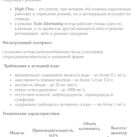
High Flow
– это режим, при котором оба клапана параллельно
работают в сервисном режиме, но в регенерацию вступают по
очереди;
в режиме
Twin Alternating
всегда работает только один из
клапанов, в то время как другой находится либо в режиме
регенерации, либо в режиме ожидания.
Фильтрующий материал:
Cильнокислотная катионообменная смола (сополимер
стиролдивинилбензола) в натриевой форме.
Требования к исходной воде:
минимальное содержание железа в воде – не более 0,5 мг/л;
окисляемость перманганатная – не более 5,0 мг О2/л;
жесткость общая – до 20 мг-экв/л;
общее солесодержание – до 1000 мг/л;
отсутствие взвесей, нефтепродуктов, сероводорода и
сульфидов;
содержание свободного активного хлора — не более 1 мг/л.
Технические характеристики
Объем
Высота/
катионита,
Производительность,
Модель
диаметр
м3/ч