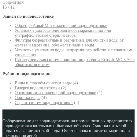
Поделиться
13
/ 12
Записи по водоподготовке
О бренде AquaEM и инженерной водоподготовке
Установки ультрафиолетового обеззараживания или
ультрафиолетовые стерилизаторы
Фильтры безреагентные и реагентные для очистки воды от
железа и марганца, обезжелезивание воды
Установка умягчения воды непрерывного действия с клапанами
управления
Пятиступенчатая система очистки воды серии Ecosoft MO 5-50 с
обратным осмосом
Рубрики водоподготовки
Виды и способы очистки воды
(4)
Галерея водоподготовки
(2)
О компании и инженерной водоподготовке
(1)
Очистка воды
(4)
Сервис систем водоподготовки
(2)
Ооборудование для водоподготовки на промышленных предприятиях,
водоподготовка котельных и бытовых объектах. Очистка питьевой
воды, смягчение жесткой воды. Очистка воды от железа, марганца и
вредных примесей.