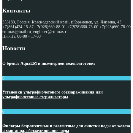
Контакты
353180, Россия, Краснодарский край, г.Кореновск, ул. Чапаева, 43
+7(861)424-15-87 +7(928)660-88-01 +7(928)660-73-00 +7(928)660-78-00
en-max@mail.ru, engineer@en-max.ru
Пн.-Пт. 08-00 - 17-00
Новости
О бренде AquaEM и инженерной водоподготовке
0
Установки ультрафиолетового обеззараживания или
ультрафиолетовые стерилизаторы
0
Фильтры безреагентные и реагентные для очистки воды от железа
и марганца, обезжелезивание воды