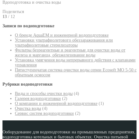
Вдоподготовка и очистка воды
Поделиться
13
/ 12
Записи по водоподготовке
О бренде AquaEM и инженерной водоподготовке
Установки ультрафиолетового обеззараживания или
ультрафиолетовые стерилизаторы
Фильтры безреагентные и реагентные для очистки воды от
железа и марганца, обезжелезивание воды
Установка умягчения воды непрерывного действия с клапанами
управления
Пятиступенчатая система очистки воды серии Ecosoft MO 5-50 с
обратным осмосом
Рубрики водоподготовки
Виды и способы очистки воды
(4)
Галерея водоподготовки
(2)
О компании и инженерной водоподготовке
(1)
Очистка воды
(4)
Сервис систем водоподготовки
(2)
Ооборудование для водоподготовки на промышленных предприятиях,
водоподготовка котельных и бытовых объектах. Очистка питьевой