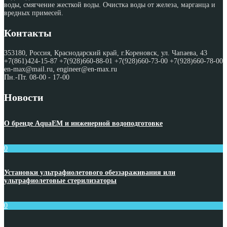
воды, смягчение жесткой воды. Очистка воды от железа, марганца и
вредных примесей.
Контакты
353180, Россия, Краснодарский край, г.Кореновск, ул. Чапаева, 43
+7(861)424-15-87 +7(928)660-88-01 +7(928)660-73-00 +7(928)660-78-00
en-max@mail.ru, engineer@en-max.ru
Пн.-Пт. 08-00 - 17-00
Новости
О бренде AquaEM и инженерной водоподготовке
0
Установки ультрафиолетового обеззараживания или
ультрафиолетовые стерилизаторы
0