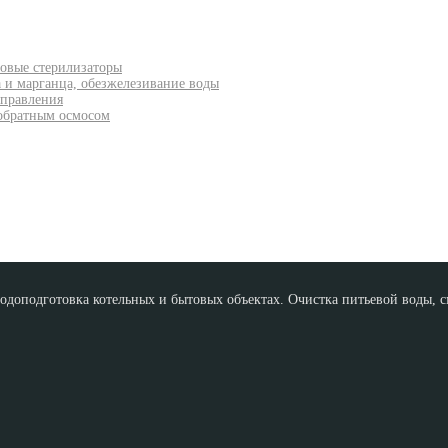
товые стерилизаторы
а и марганца, обезжелезивание воды
управления
 обратным осмосом
доподготовка котельных и бытовых объектах. Очистка питьевой воды, см