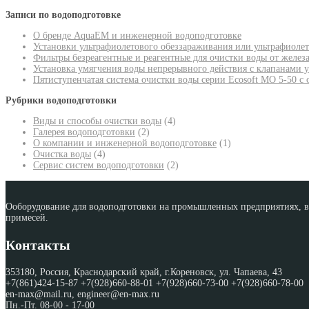
Записи по водоподготовке
О бренде AquaEM и инженерной водоподготовке
Установки ультрафиолетового обеззараживания или ультрафиоле
Фильтры безреагентные и реагентные для очистки воды от желез
Установка умягчения воды непрерывного действия с клапанами 
Пятиступенчатая система очистки воды серии Ecosoft MO 5-50 с
Рубрики водоподготовки
Виды и способы очистки воды
(4)
Галерея водоподготовки
(2)
О компании и инженерной водоподготовке
(1)
Очистка воды
(4)
Сервис систем водоподготовки
(2)
Ооборудование для водоподготовки на промышленных предприятиях, во
примесей.
Контакты
353180, Россия, Краснодарский край, г.Кореновск, ул. Чапаева, 43
+7(861)424-15-87 +7(928)660-88-01 +7(928)660-73-00 +7(928)660-78-00
en-max@mail.ru, engineer@en-max.ru
Пн.-Пт. 08-00 - 17-00