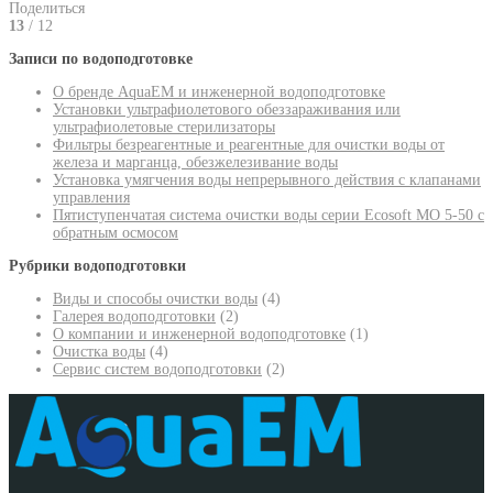
Поделиться
13
/ 12
Записи по водоподготовке
О бренде AquaEM и инженерной водоподготовке
Установки ультрафиолетового обеззараживания или
ультрафиолетовые стерилизаторы
Фильтры безреагентные и реагентные для очистки воды от
железа и марганца, обезжелезивание воды
Установка умягчения воды непрерывного действия с клапанами
управления
Пятиступенчатая система очистки воды серии Ecosoft MO 5-50 с
обратным осмосом
Рубрики водоподготовки
Виды и способы очистки воды
(4)
Галерея водоподготовки
(2)
О компании и инженерной водоподготовке
(1)
Очистка воды
(4)
Сервис систем водоподготовки
(2)