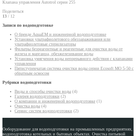
Клапана управления Autotrol серии 255
Поделиться
13
/ 12
Записи по водоподготовке
О бренде AquaEM и инженерной водоподготовке
Установки ультрафиолетового обеззараживания или
ультрафиолетовые стерилизаторы
Фильтры безреагентные и реагентные для очистки воды от
железа и марганца, обезжелезивание воды
Установка умягчения воды непрерывного действия с клапанами
управления
Пятиступенчатая система очистки воды серии Ecosoft MO 5-50 с
обратным осмосом
Рубрики водоподготовки
Виды и способы очистки воды
(4)
Галерея водоподготовки
(2)
О компании и инженерной водоподготовке
(1)
Очистка воды
(4)
Сервис систем водоподготовки
(2)
Ооборудование для водоподготовки на промышленных предприятиях,
водоподготовка котельных и бытовых объектах. Очистка питьевой