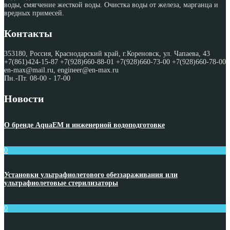
воды, смягчение жесткой воды. Очистка воды от железа, марганца и
вредных примесей.
Контакты
353180, Россия, Краснодарский край, г.Кореновск, ул. Чапаева, 43
+7(861)424-15-87 +7(928)660-88-01 +7(928)660-73-00 +7(928)660-78-00
en-max@mail.ru, engineer@en-max.ru
Пн.-Пт. 08-00 - 17-00
Новости
О бренде AquaEM и инженерной водоподготовке
0
Установки ультрафиолетового обеззараживания или
ультрафиолетовые стерилизаторы
0