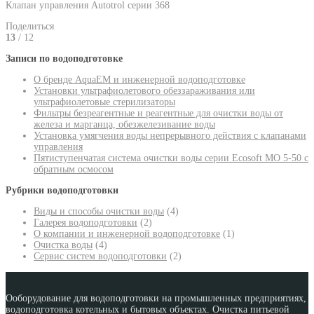
Клапан управления Autotrol серии 368
Поделиться
13
/ 12
Записи по водоподготовке
О бренде AquaEM и инженерной водоподготовке
Установки ультрафиолетового обеззараживания или
ультрафиолетовые стерилизаторы
Фильтры безреагентные и реагентные для очистки воды от
железа и марганца, обезжелезивание воды
Установка умягчения воды непрерывного действия с клапанами
управления
Пятиступенчатая система очистки воды серии Ecosoft MO 5-50 с
обратным осмосом
Рубрики водоподготовки
Виды и способы очистки воды
(4)
Галерея водоподготовки
(2)
О компании и инженерной водоподготовке
(1)
Очистка воды
(4)
Сервис систем водоподготовки
(2)
Ооборудование для водоподготовки на промышленных предприятиях,
водоподготовка котельных и бытовых объектах. Очистка питьевой