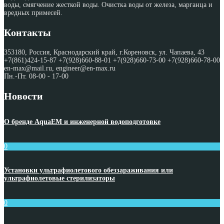
воды, смягчение жесткой воды. Очистка воды от железа, марганца и
вредных примесей.
Контакты
353180, Россия, Краснодарский край, г.Кореновск, ул. Чапаева, 43
+7(861)424-15-87 +7(928)660-88-01 +7(928)660-73-00 +7(928)660-78-00
en-max@mail.ru, engineer@en-max.ru
Пн.-Пт. 08-00 - 17-00
Новости
О бренде AquaEM и инженерной водоподготовке
0
Установки ультрафиолетового обеззараживания или
ультрафиолетовые стерилизаторы
0