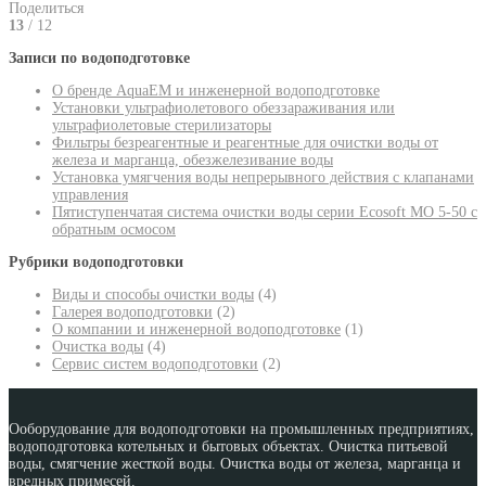
Поделиться
13
/ 12
Записи по водоподготовке
О бренде AquaEM и инженерной водоподготовке
Установки ультрафиолетового обеззараживания или
ультрафиолетовые стерилизаторы
Фильтры безреагентные и реагентные для очистки воды от
железа и марганца, обезжелезивание воды
Установка умягчения воды непрерывного действия с клапанами
управления
Пятиступенчатая система очистки воды серии Ecosoft MO 5-50 с
обратным осмосом
Рубрики водоподготовки
Виды и способы очистки воды
(4)
Галерея водоподготовки
(2)
О компании и инженерной водоподготовке
(1)
Очистка воды
(4)
Сервис систем водоподготовки
(2)
Ооборудование для водоподготовки на промышленных предприятиях,
водоподготовка котельных и бытовых объектах. Очистка питьевой
воды, смягчение жесткой воды. Очистка воды от железа, марганца и
вредных примесей.