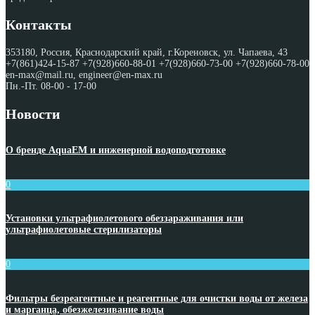
Контакты
353180, Россия, Краснодарский край, г.Кореновск, ул. Чапаева, 43
+7(861)424-15-87 +7(928)660-88-01 +7(928)660-73-00 +7(928)660-78-00
en-max@mail.ru, engineer@en-max.ru
Пн.-Пт. 08-00 - 17-00
Новости
О бренде AquaEM и инженерной водоподготовке
0
Установки ультрафиолетового обеззараживания или
ультрафиолетовые стерилизаторы
0
Фильтры безреагентные и реагентные для очистки воды от железа
и марганца, обезжелезивание воды