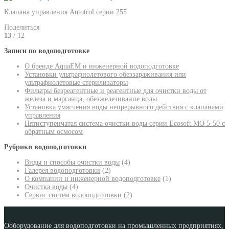
Клапана управления Autotrol серии 255
Поделиться
13
/ 12
Записи по водоподготовке
О бренде AquaEM и инженерной водоподготовке
Установки ультрафиолетового обеззараживания или
ультрафиолетовые стерилизаторы
Фильтры безреагентные и реагентные для очистки воды от
железа и марганца, обезжелезивание воды
Установка умягчения воды непрерывного действия с клапанами
управления
Пятиступенчатая система очистки воды серии Ecosoft MO 5-50 с
обратным осмосом
Рубрики водоподготовки
Виды и способы очистки воды
(4)
Галерея водоподготовки
(2)
О компании и инженерной водоподготовке
(1)
Очистка воды
(4)
Сервис систем водоподготовки
(2)
Ооборудование для водоподготовки на промышленных предприятиях,