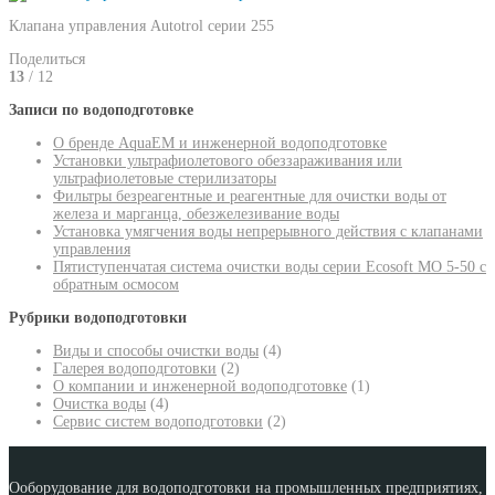
Клапана управления Autotrol серии 255
Поделиться
13
/ 12
Записи по водоподготовке
О бренде AquaEM и инженерной водоподготовке
Установки ультрафиолетового обеззараживания или
ультрафиолетовые стерилизаторы
Фильтры безреагентные и реагентные для очистки воды от
железа и марганца, обезжелезивание воды
Установка умягчения воды непрерывного действия с клапанами
управления
Пятиступенчатая система очистки воды серии Ecosoft MO 5-50 с
обратным осмосом
Рубрики водоподготовки
Виды и способы очистки воды
(4)
Галерея водоподготовки
(2)
О компании и инженерной водоподготовке
(1)
Очистка воды
(4)
Сервис систем водоподготовки
(2)
Ооборудование для водоподготовки на промышленных предприятиях,