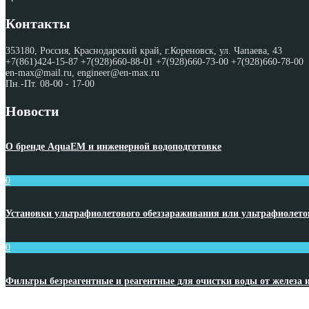
Контакты
353180, Россия, Краснодарский край, г.Кореновск, ул. Чапаева, 43
+7(861)424-15-87 +7(928)660-88-01 +7(928)660-73-00 +7(928)660-78-00
en-max@mail.ru, engineer@en-max.ru
Пн.-Пт. 08-00 - 17-00
Новости
О бренде AquaEM и инженерной водоподготовке
0
Установки ультрафиолетового обеззараживания или ультрафиолет
0
Фильтры безреагентные и реагентные для очистки воды от железа 