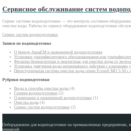
Сервисное обслуживание систем водопо
Сервис системы водоподготовки — это контроль состояния оборудовани
очистки воды. Работы по сервису оборудование водоподготовки обслу
Сервис систем водоподготовки
Записи по водоподготовке
О бренде AquaEM и инженерной водоподготовке
Установки ультрафиолетового обеззараживания или ультрафиоле
Фильтры безреагентные и реагентные для очистки воды от желез
Установка умягчения воды непрерывного действия с клапанами 
Пятиступенчатая система очистки воды серии Ecosoft MO 5-50 с
Рубрики водоподготовки
Виды и способы очистки воды
(4)
Галерея водоподготовки
(2)
О компании и инженерной водоподготовке
(1)
Очистка воды
(4)
Сервис систем водоподготовки
(2)
Ооборудование для водоподготовки на промышленных предприятиях, во
примесей.