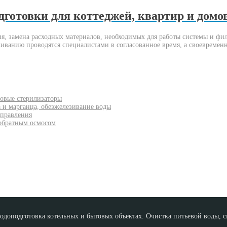
дготовки для коттеджей, квартир и домо
я, замена расходных материалов, необходимых для работы системы и фил
живанию проводятся специалистами в согласованное время, а своевреме
товые стерилизаторы
а и марганца, обезжелезивание воды
управления
 обратным осмосом
доподготовка котельных и бытовых объектах. Очистка питьевой воды, см