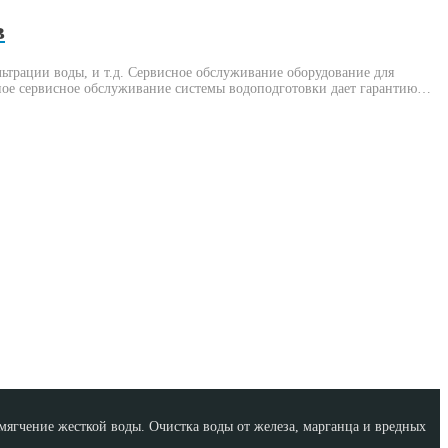
в
ьтрации воды, и т.д. Сервисное обслуживание оборудование для
нное сервисное обслуживание системы водоподготовки дает гарантию…
ягчение жесткой воды. Очистка воды от железа, марганца и вредных