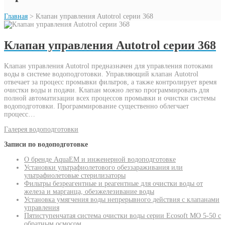
Главная
>
Клапан управления Autotrol серии 368
Клапан управления Autotrol серии 368
Клапан управления Autotrol предназначен для управления потоками
воды в системе водоподготовки. Управляющий клапан Autotrol
отвечает за процесс промывки фильтров, а также контролирует время
очистки воды и подачи. Клапан можно легко программировать для
полной автоматизации всех процессов промывки и очистки системы
водоподготовки. Программирование существенно облегчает
процесс…
Галерея водоподготовки
Записи по водоподготовке
О бренде AquaEM и инженерной водоподготовке
Установки ультрафиолетового обеззараживания или
ультрафиолетовые стерилизаторы
Фильтры безреагентные и реагентные для очистки воды от
железа и марганца, обезжелезивание воды
Установка умягчения воды непрерывного действия с клапанами
управления
Пятиступенчатая система очистки воды серии Ecosoft MO 5-50 с
обратным осмосом