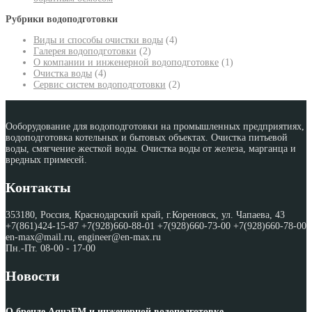
Рубрики водоподготовки
Виды и способы очистки воды
(4)
Галерея водоподготовки
(2)
О компании и инженерной водоподготовке
(1)
Очистка воды
(4)
Сервис систем водоподготовки
(2)
Ооборудование для водоподготовки на промышленных предприятиях,
водоподготовка котельных и бытовых объектах. Очистка питьевой
воды, смягчение жесткой воды. Очистка воды от железа, марганца и
вредных примесей.
Контакты
353180, Россия, Краснодарский край, г.Кореновск, ул. Чапаева, 43
+7(861)424-15-87 +7(928)660-88-01 +7(928)660-73-00 +7(928)660-78-00
en-max@mail.ru, engineer@en-max.ru
Пн.-Пт. 08-00 - 17-00
Новости
О бренде AquaEM и инженерной водоподготовке