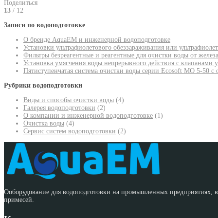
Поделиться
13
/ 12
Записи по водоподготовке
О бренде AquaEM и инженерной водоподготовке
Установки ультрафиолетового обеззараживания или ультрафиоле
Фильтры безреагентные и реагентные для очистки воды от желез
Установка умягчения воды непрерывного действия с клапанами 
Пятиступенчатая система очистки воды серии Ecosoft MO 5-50 с
Рубрики водоподготовки
Виды и способы очистки воды
(4)
Галерея водоподготовки
(2)
О компании и инженерной водоподготовке
(1)
Очистка воды
(4)
Сервис систем водоподготовки
(2)
Ооборудование для водоподготовки на промышленных предприятиях, во
примесей.