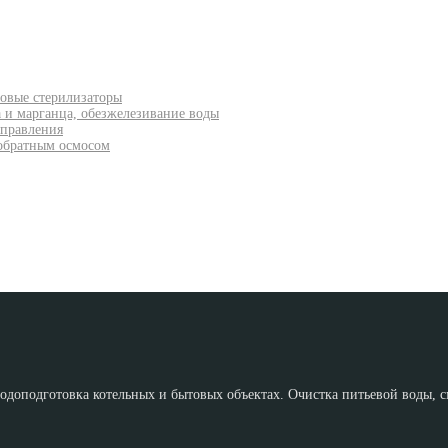
товые стерилизаторы
а и марганца, обезжелезивание воды
управления
 обратным осмосом
доподготовка котельных и бытовых объектах. Очистка питьевой воды, см