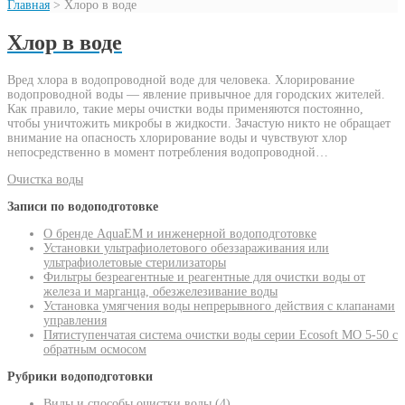
Главная
>
Хлоро в воде
Хлор в воде
Вред хлора в водопроводной воде для человека. Хлорирование
водопроводной воды — явление привычное для городских жителей.
Как правило, такие меры очистки воды применяются постоянно,
чтобы уничтожить микробы в жидкости. Зачастую никто не обращает
внимание на опасность хлорирование воды и чувствуют хлор
непосредственно в момент потребления водопроводной…
Очистка воды
Записи по водоподготовке
О бренде AquaEM и инженерной водоподготовке
Установки ультрафиолетового обеззараживания или
ультрафиолетовые стерилизаторы
Фильтры безреагентные и реагентные для очистки воды от
железа и марганца, обезжелезивание воды
Установка умягчения воды непрерывного действия с клапанами
управления
Пятиступенчатая система очистки воды серии Ecosoft MO 5-50 с
обратным осмосом
Рубрики водоподготовки
Виды и способы очистки воды
(4)