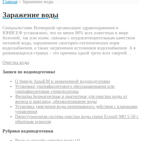
Главная
>
Заражение воды
Заражение воды
Специалистами Всемирной организации здравоохранения и
ЮНИСЕФ установлено, что не менее 88% всех известных в мире
болезней, так или иначе, связаны с неудовлетворительным качеством
питьевой воды, нарушением санитарно-гигиенических норм
водоснабжения, а также загрязнения источников водоснабжения. А в
развивающихся странах – это причина одной трети всех смертей….
Очистка воды
Записи по водоподготовке
О бренде AquaEM и инженерной водоподготовке
Установки ультрафиолетового обеззараживания или
ультрафиолетовые стерилизаторы
Фильтры безреагентные и реагентные для очистки воды от
железа и марганца, обезжелезивание воды
Установка умягчения воды непрерывного действия с клапанами
управления
Пятиступенчатая система очистки воды серии Ecosoft MO 5-50 с
обратным осмосом
Рубрики водоподготовки
Виды и способы очистки воды
(4)