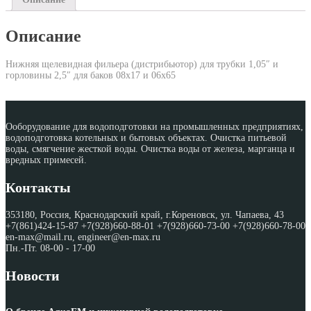
Описание
Нижняя щелевидная фильера (дистрибьютор) для трубки 1,05″ и
горловины 2,5″ для баков 08х17 и 06х65
Ооборудование для водоподготовки на промышленных предприятиях,
водоподготовка котельных и бытовых объектах. Очистка питьевой
воды, смягчение жесткой воды. Очистка воды от железа, марганца и
вредных примесей.
Контакты
353180, Россия, Краснодарский край, г.Кореновск, ул. Чапаева, 43
+7(861)424-15-87 +7(928)660-88-01 +7(928)660-73-00 +7(928)660-78-00
en-max@mail.ru, engineer@en-max.ru
Пн.-Пт. 08-00 - 17-00
Новости