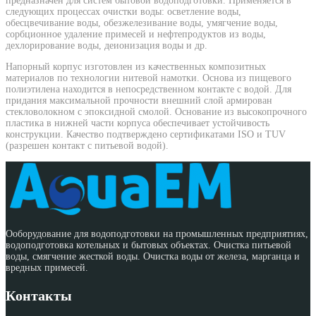
предназначен для систем бытовой водоподготовки. Применяется в
следующих процессах очистки воды: осветление воды,
обесцвечивание воды, обезжелезивание воды, умягчение воды,
сорбционное удаление примесей и нефтепродуктов из воды,
дехлорирование воды, деионизация воды и др.
Напорный корпус изготовлен из качественных композитных
материалов по технологии нитевой намотки. Основа из пищевого
полиэтилена находится в непосредственном контакте с водой. Для
придания максимальной прочности внешний слой армирован
стекловолокном с эпоксидной смолой. Основание из высокопрочного
пластика в нижней части корпуса обеспечивает устойчивость
конструкции. Качество подтверждено сертификатами ISO и TUV
(разрешен контакт с питьевой водой).
Ооборудование для водоподготовки на промышленных предприятиях,
водоподготовка котельных и бытовых объектах. Очистка питьевой
воды, смягчение жесткой воды. Очистка воды от железа, марганца и
вредных примесей.
Контакты