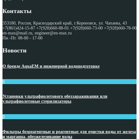
Контакты
353180, Россия, Краснодарский край, г.Кореновск, ул. Чапаева, 43
+7(861)424-15-87 +7(928)660-88-01 +7(928)660-73-00 +7(928)660-78-00
en-max@mail.ru, engineer@en-max.ru
Пн.-Пт. 08-00 - 17-00
Новости
О бренде AquaEM и инженерной водоподготовке
0
Установки ультрафиолетового обеззараживания или
ультрафиолетовые стерилизаторы
0
Фильтры безреагентные и реагентные для очистки воды от железа
и марганца, обезжелезивание воды