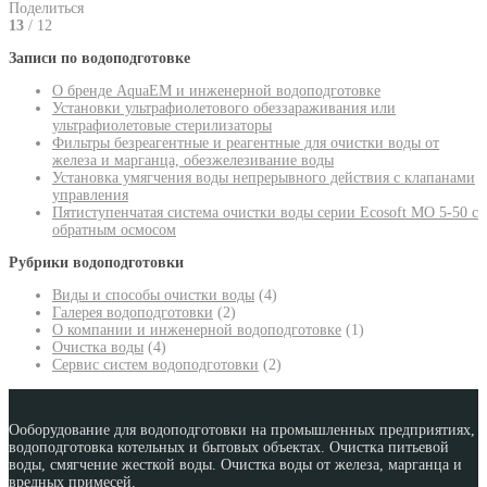
Поделиться
13
/ 12
Записи по водоподготовке
О бренде AquaEM и инженерной водоподготовке
Установки ультрафиолетового обеззараживания или
ультрафиолетовые стерилизаторы
Фильтры безреагентные и реагентные для очистки воды от
железа и марганца, обезжелезивание воды
Установка умягчения воды непрерывного действия с клапанами
управления
Пятиступенчатая система очистки воды серии Ecosoft MO 5-50 с
обратным осмосом
Рубрики водоподготовки
Виды и способы очистки воды
(4)
Галерея водоподготовки
(2)
О компании и инженерной водоподготовке
(1)
Очистка воды
(4)
Сервис систем водоподготовки
(2)
Ооборудование для водоподготовки на промышленных предприятиях,
водоподготовка котельных и бытовых объектах. Очистка питьевой
воды, смягчение жесткой воды. Очистка воды от железа, марганца и
вредных примесей.