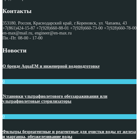
Контакты
353180, Россия, Краснодарский край, г.Кореновск, ул. Чапаева, 43
+7(861)424-15-87 +7(928)660-88-01 +7(928)660-73-00 +7(928)660-78-00
en-max@mail.ru, engineer@en-max.ru
Пн.-Пт. 08-00 - 17-00
Новости
О бренде AquaEM и инженерной водоподготовке
0
Установки ультрафиолетового обеззараживания или
ультрафиолетовые стерилизаторы
0
Фильтры безреагентные и реагентные для очистки воды от железа
и марганца, обезжелезивание воды