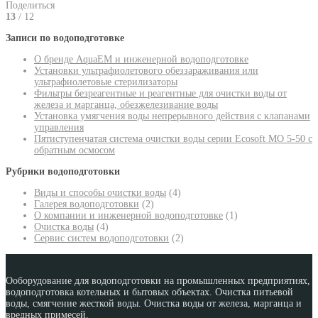
Поделиться
13
/ 12
Записи по водоподготовке
О бренде AquaEM и инженерной водоподготовке
Установки ультрафиолетового обеззараживания или
ультрафиолетовые стерилизаторы
Фильтры безреагентные и реагентные для очистки воды от
железа и марганца, обезжелезивание воды
Установка умягчения воды непрерывного действия с клапанами
управления
Пятиступенчатая система очистки воды серии Ecosoft MO 5-50 с
обратным осмосом
Рубрики водоподготовки
Виды и способы очистки воды
(4)
Галерея водоподготовки
(2)
О компании и инженерной водоподготовке
(1)
Очистка воды
(4)
Сервис систем водоподготовки
(2)
Ооборудование для водоподготовки на промышленных предприятиях,
водоподготовка котельных и бытовых объектах. Очистка питьевой
воды, смягчение жесткой воды. Очистка воды от железа, марганца и
вредных примесей.