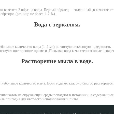
о взвесить 2 образца воды. Первый образец — эталонный (в качестве эта
образцов (разница не более 1–2 %).
Вода с зеркалом.
ебольшое количество воды (1–2 мл) на чистую стеклянную поверхность —
утствуют посторонние примеси. Питьевая вода качественная после испаре
Растворение мыла в воде.
у небольшое количество мыла. Если вода мягкая, оно быстро растворится
% химикатов из окружающей среды попадают в источники, а содержащиеся
ыла пригодна для бытового использования и питья.