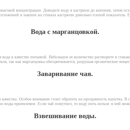
высокой концентрации. Доведите воду в кастрюле до кипения, затем ост
х отложений и накипи на стенках кастрюли довольно плохой показатель. 
Вода с марганцовкой.
 вода в качестве питьевой. Небольшое ее количество растворите в стака
льзя, так как марганцовка обесцвечивается, разрушая органические вещес
Заваривание чая.
го качества. Особое внимание стоит обратить на прозрачность напитка. В
тво воды приемлемое. Если чай помутнел, то воду пить нельзя: в ней мо
Взвешивание воды.