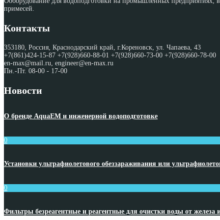
Ооборудование для водоподготовки на промышленных предприятиях, во
примесей.
Контакты
353180, Россия, Краснодарский край, г.Кореновск, ул. Чапаева, 43
+7(861)424-15-87 +7(928)660-88-01 +7(928)660-73-00 +7(928)660-78-00
en-max@mail.ru, engineer@en-max.ru
Пн.-Пт. 08-00 - 17-00
Новости
О бренде AquaEM и инженерной водоподготовке
0
Установки ультрафиолетового обеззараживания или ультрафиолет
0
Фильтры безреагентные и реагентные для очистки воды от железа 