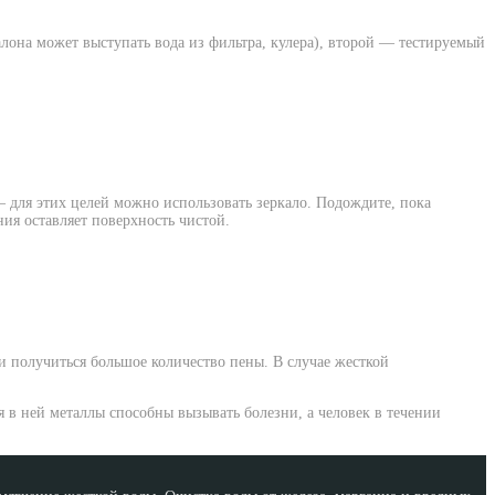
лона может выступать вода из фильтра, кулера), второй — тестируемый
 для этих целей можно использовать зеркало. Подождите, пока
ния оставляет поверхность чистой.
 и получиться большое количество пены. В случае жесткой
 в ней металлы способны вызывать болезни, а человек в течении