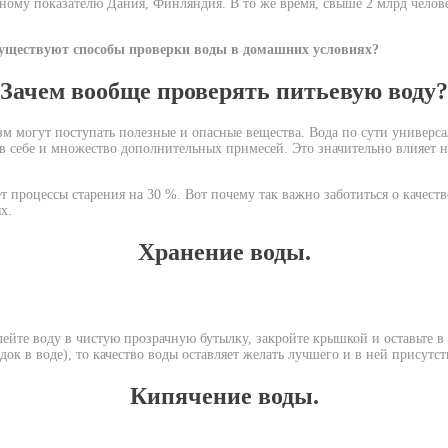
ому показателю Дания, Финляндия. В то же время, свыше 2 млрд челове
существуют способы проверки воды в домашних условиях?
Зачем вообще проверять питьевую воду?
м могут поступать полезные и опасные вещества. Вода по сути универса
в себе и множество дополнительных примесей. Это значительно влияет на
т процессы старения на 30 %. Вот почему так важно заботиться о качест
х.
Хранение воды.
йте воду в чистую прозрачную бутылку, закройте крышкой и оставьте в 
док в воде), то качество воды оставляет желать лучшего и в ней присутс
Кипячение воды.