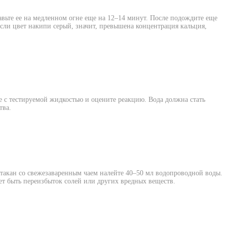
авьте ее на медленном огне еще на 12–14 минут. После подождите еще
Если цвет накипи серый, значит, превышена концентрация кальция,
не с тестируемой жидкостью и оцените реакцию. Вода должна стать
тва.
 стакан со свежезаваренным чаем налейте 40–50 мл водопроводной воды.
жет быть переизбыток солей или других вредных веществ.