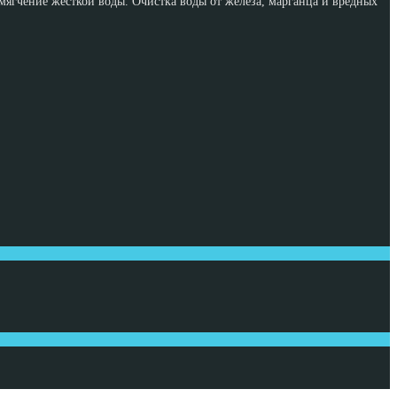
ягчение жесткой воды. Очистка воды от железа, марганца и вредных