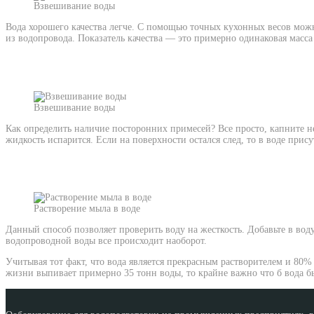
Взвешивание воды
Вода хорошего качества легче. С помощью точных кухонных весов можн
из водопровода. Показатель качества — это примерно одинаковая масса 
Взвешивание воды
Как определить наличие посторонних примесей? Все просто, капните н
жидкость испарится. Если на поверхности остался след, то в воде прис
Растворение мыла в воде
Данный способ позволяет проверить воду на жесткость. Добавьте в вод
водопроводной воды все происходит наоборот.
Учитывая тот факт, что вода является прекрасным растворителем и 80
жизни выпивает примерно 35 тонн воды, то крайне важно что б вода б