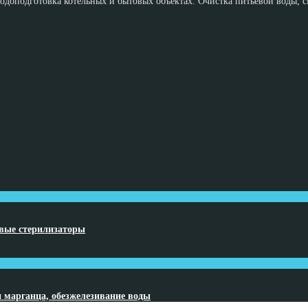
доподготовка котельных и бытовых объектах. Очистка питьевой воды, см
овые стерилизаторы
и марганца, обезжелезивание воды