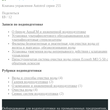
Клапана управления Autotrol серии 255
Поделиться
13
/ 12
Записи по водоподготовке
О бренде AquaEM и инженерной водоподготовке
Установки ультрафиолетового обеззараживания или
ультрафиолетовые стерилизаторы
Фильтры безреагентные и реагентные для очистки воды от
железа и марганца, обезжелезивание воды
Установка умягчения воды непрерывного действия с клапанами
управления
Пятиступенчатая система очистки воды серии Ecosoft MO 5-50 с
обратным осмосом
Рубрики водоподготовки
Виды и способы очистки воды
(4)
Галерея водоподготовки
(2)
О компании и инженерной водоподготовке
(1)
Очистка воды
(4)
Сервис систем водоподготовки
(2)
Ооборудование для водоподготовки на промышленных предприятиях,