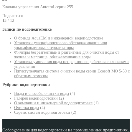
Клапана управления Autotrol серии 255
Поделиться
13
/ 12
Записи по водоподготовке
О бренде AquaEM и инженерной водоподготовке
Установки ультрафиолетового обеззараживания или
ультрафиолетовые стерилизаторы
Фильтры безреагентные и реагентные для очистки воды от
железа и марганца, обезжелезивание воды
Установка умягчения воды непрерывного действия с клапанами
управления
Пятиступенчатая система очистки воды серии Ecosoft MO 5-50 с
обратным осмосом
Рубрики водоподготовки
Виды и способы очистки воды
(4)
Галерея водоподготовки
(2)
О компании и инженерной водоподготовке
(1)
Очистка воды
(4)
Сервис систем водоподготовки
(2)
Ооборудование для водоподготовки на промышленных предприятиях,