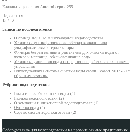
Клапана управления Autotrol серии 255
Поделиться
13
/ 12
Записи по водоподготовке
О бренде AquaEM и инженерной водоподготовке
Установки ультрафиолетового обеззараживания или
ультрафиолетовые стерилизаторы
Фильтры безреагентные и реагентные для очистки воды от
железа и марганца, обезжелезивание воды
Установка умягчения воды непрерывного действия с клапанами
управления
Пятиступенчатая система очистки воды серии Ecosoft MO 5-50 с
обратным осмосом
Рубрики водоподготовки
Виды и способы очистки воды
(4)
Галерея водоподготовки
(2)
О компании и инженерной водоподготовке
(1)
Очистка воды
(4)
Сервис систем водоподготовки
(2)
Ооборудование для водоподготовки на промышленных предприятиях,